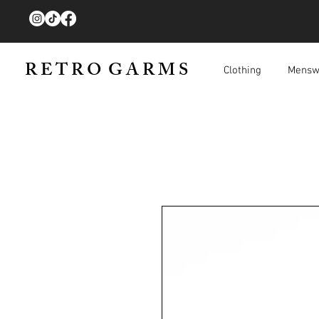
R E T R O G A R M S
Clothing
Mensw