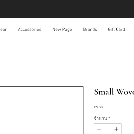
ear
Accessories
New Page
Brands
Gift Card
Small Wov
ราคา
£8.00
จำนวน
*