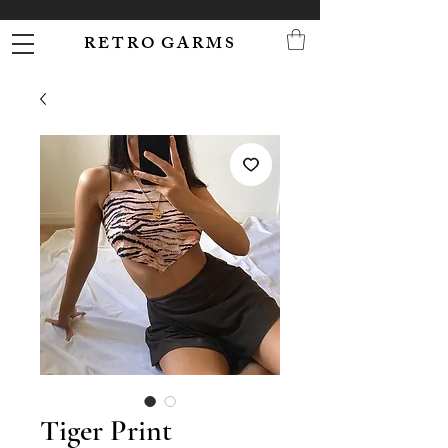
R E T R O G A R M S
Tiger Print