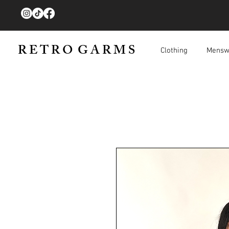
R E T R O G A R M S
Clothing
Mensw