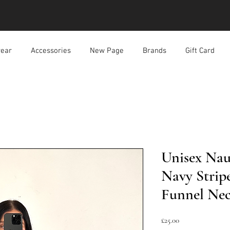
ear
Accessories
New Page
Brands
Gift Card
Unisex Nau
Navy Strip
Funnel Ne
ราคา
£25.00