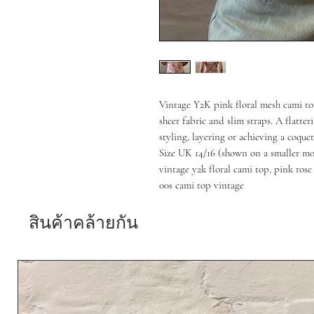
Vintage Y2K pink floral mesh cami top
sheer fabric and slim straps. A flatt
styling, layering or achieving a coquet
Size UK 14/16 (shown on a smaller mod
vintage y2k floral cami top, pink rose
00s cami top vintage
สินค้าคล้ายกัน