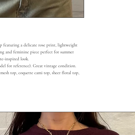
 featuring a delicate rose print, lightweight
ering and feminine piece perfect for summer
te-inspired look.
el for reference). Great vintage condition.
 mesh top, coquette cami top, sheer floral top,