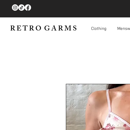
R E T R O G A R M S
Clothing
Mensw