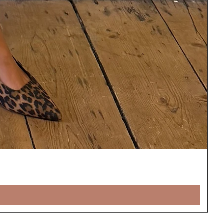
V
ร
£