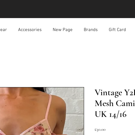
ear
Accessories
New Page
Brands
Gift Card
Vintage Y2
Mesh Cami 
UK 14/16
ราคา
£30.00