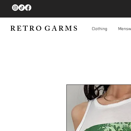
R E T R O G A R M S
Clothing
Mensw