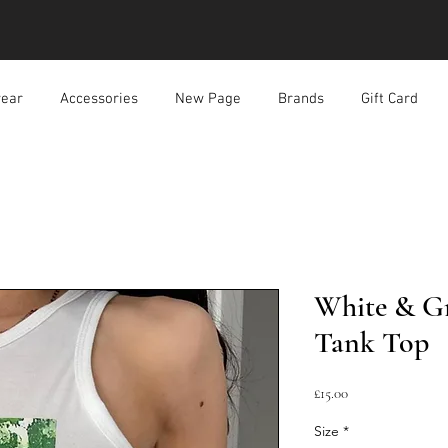
ear
Accessories
New Page
Brands
Gift Card
White & Gr
Tank Top
ราคา
£15.00
Size
*