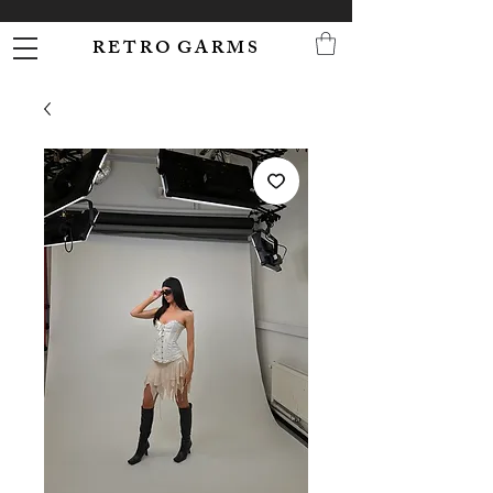
R E T R O G A R M S