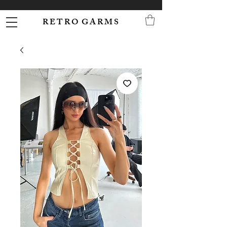
R E T R O G A R M S