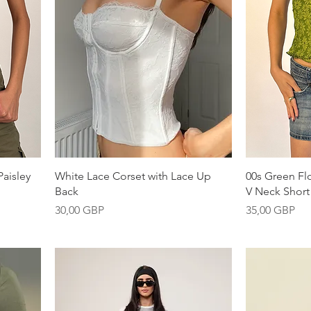
Vista rápida
aisley
White Lace Corset with Lace Up
00s Green Fl
Back
V Neck Short
Precio
Precio
30,00 GBP
35,00 GBP