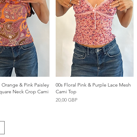
Vista rápida
Vista rápida
Orange & Pink Paisley
00s Floral Pink & Purple Lace Mesh
 Square Neck Crop Cami
Cami Top
Precio
20,00 GBP