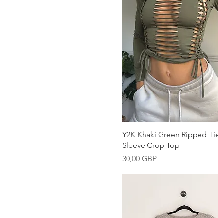
Vista rápida
Y2K Khaki Green Ripped Ti
Sleeve Crop Top
Precio
30,00 GBP