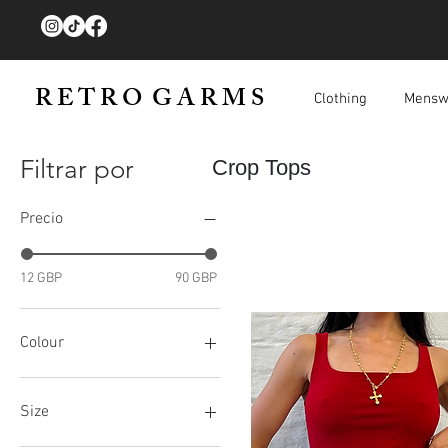
R E T R O G A R M S
Clothing
Mensw
Filtrar por
Crop Tops
Precio
12 GBP
90 GBP
Colour
Size