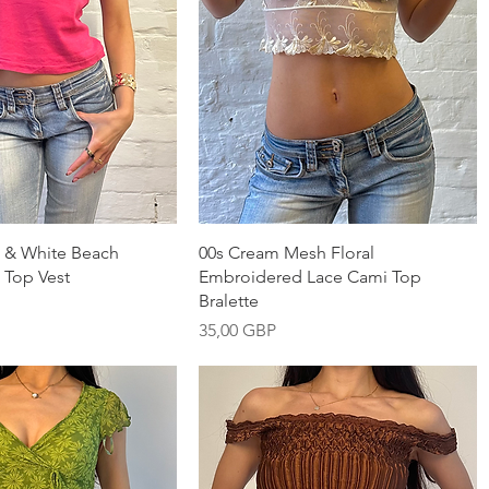
Vista rápida
Vista rápida
k & White Beach
00s Cream Mesh Floral
 Top Vest
Embroidered Lace Cami Top
Bralette
Precio
35,00 GBP