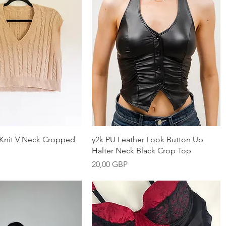
Vista rápida
Vista rápida
 Knit V Neck Cropped
y2k PU Leather Look Button Up
Halter Neck Black Crop Top
Precio
20,00 GBP