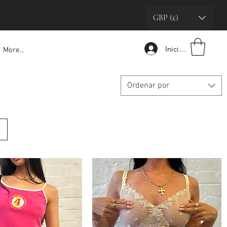
GBP (£)
Iniciar sesión
More...
Ordenar por