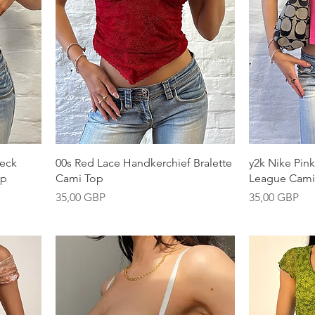
Vista rápida
Neck
00s Red Lace Handkerchief Bralette
y2k Nike Pin
op
Cami Top
League Cami
Precio
Precio
35,00 GBP
35,00 GBP