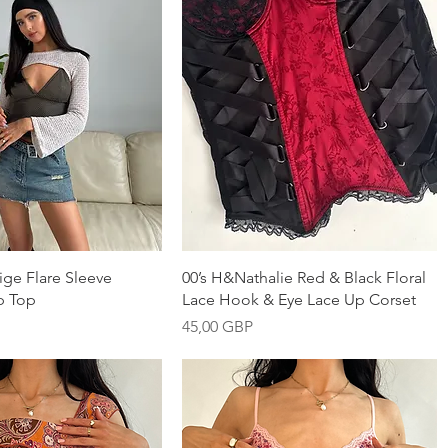
Vista rápida
Vista rápida
ge Flare Sleeve
00’s H&Nathalie Red & Black Floral
p Top
Lace Hook & Eye Lace Up Corset
Precio
45,00 GBP