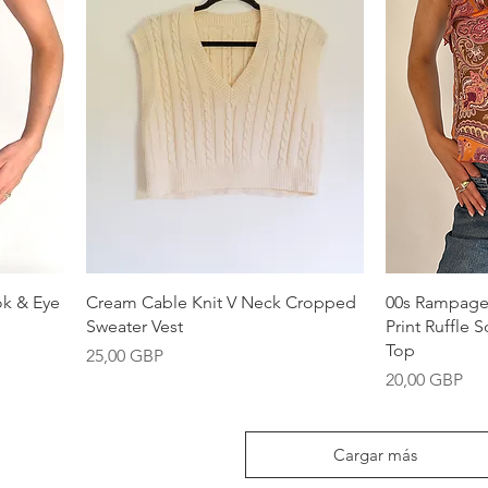
Vista rápida
k & Eye
Cream Cable Knit V Neck Cropped
00s Rampage 
Sweater Vest
Print Ruffle
Top
Precio
25,00 GBP
Precio
20,00 GBP
Cargar más