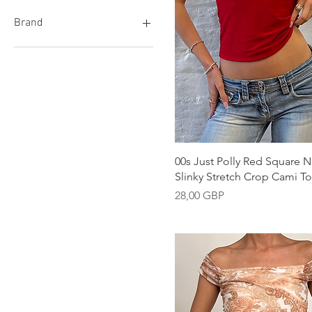
12
8/10
Brand
L
M
Burberry
M-L
Harley Davidson
M/L
Nike
S
S/M
XS
XXL
Vista rápida
00s Just Polly Red Square 
Slinky Stretch Crop Cami T
Precio
28,00 GBP