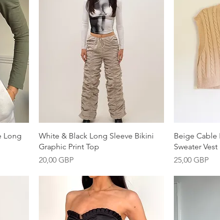
Vista rápida
e Long
White & Black Long Sleeve Bikini
Beige Cable
Graphic Print Top
Sweater Vest
Precio
Precio
20,00 GBP
25,00 GBP