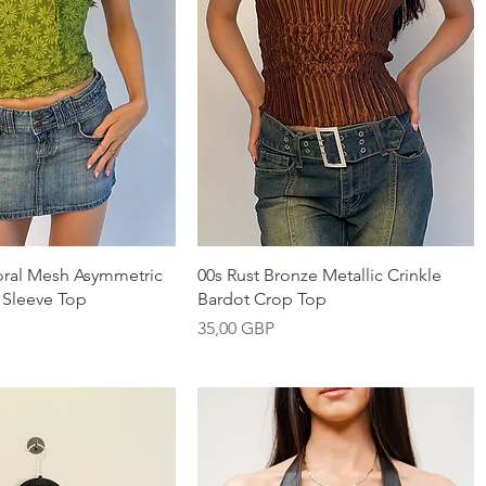
Vista rápida
Vista rápida
oral Mesh Asymmetric
00s Rust Bronze Metallic Crinkle
 Sleeve Top
Bardot Crop Top
Precio
35,00 GBP