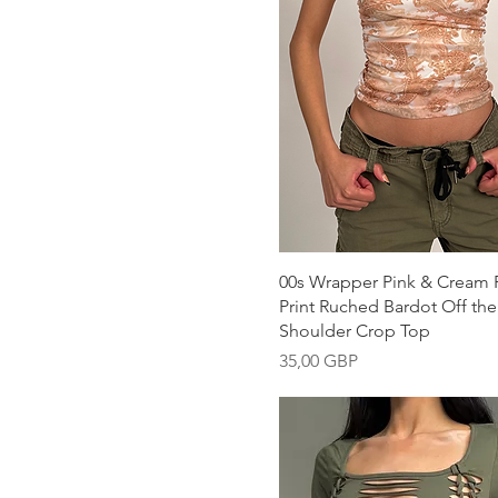
Vista rápida
00s Wrapper Pink & Cream P
Print Ruched Bardot Off the
Shoulder Crop Top
Precio
35,00 GBP