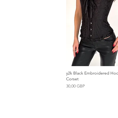
Vista rápida
y2k Black Embroidered Hoo
Corset
Precio
30,00 GBP