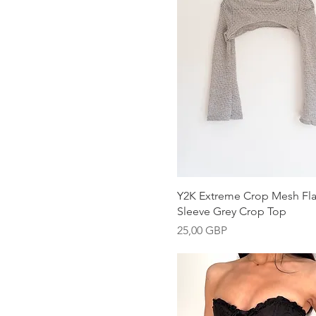
Vista rápida
Y2K Extreme Crop Mesh Fla
Sleeve Grey Crop Top
Precio
25,00 GBP