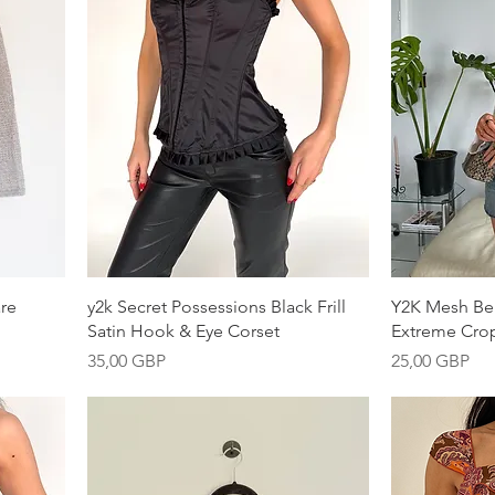
Vista rápida
re
y2k Secret Possessions Black Frill
Y2K Mesh Bei
Satin Hook & Eye Corset
Extreme Cro
Precio
Precio
35,00 GBP
25,00 GBP