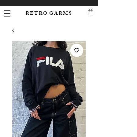
R E T R O G A R M S