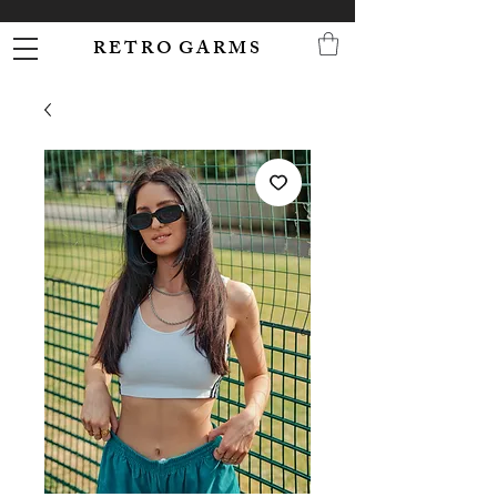
R E T R O G A R M S