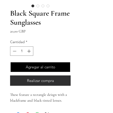
Black Square Frame
Sunglasses
Precio
20,00 GBP
Cantidad
*
Agregar al carrito
Realizar compra
These feature a rectangle deisgn with a
blackframe and black tinted lenses.