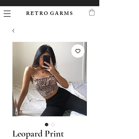
R E T R O G A R M S
Leopard Print