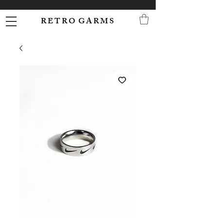
R E T R O G A R M S