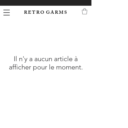
R E T R O G A R M S
Il n'y a aucun article à
afficher pour le moment.