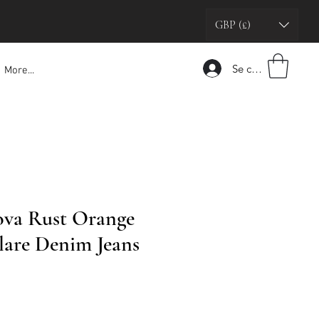
GBP (£)
Se connecter
More...
ova Rust Orange
lare Denim Jeans