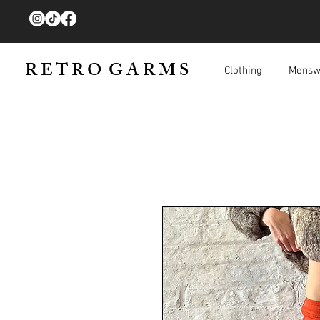
R E T R O G A R M S
Clothing
Mensw