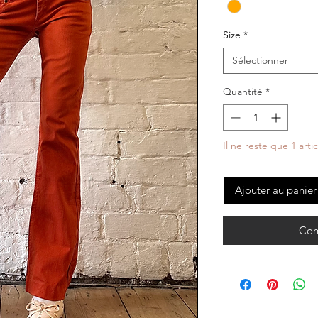
Size
*
Sélectionner
Quantité
*
Il ne reste que 1 arti
Ajouter au panier
Com