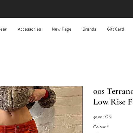
ear
Accessories
New Page
Brands
Gift Card
00s Terran
Low Rise F
Prix
50,00 £GB
Colour
*