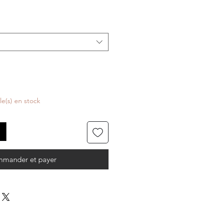
cle(s) en stock
mander et payer