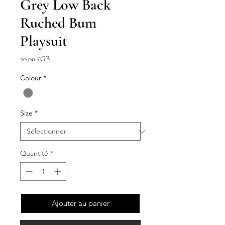
Grey Low Back
Ruched Bum
Playsuit
Prix
20,00 £GB
Colour
*
Size
*
Quantité
*
Ajouter au panier