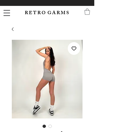
R E T R O G A R M S