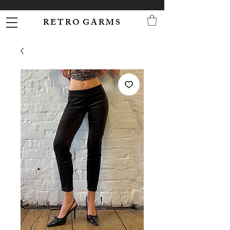
R E T R O G A R M S