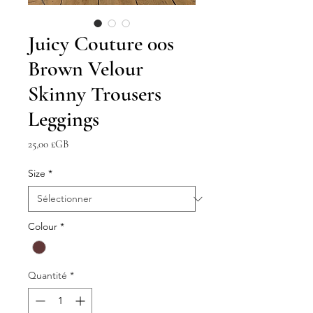
Juicy Couture 00s
Brown Velour
Skinny Trousers
Leggings
Prix
25,00 £GB
Size
*
Colour
*
Quantité
*