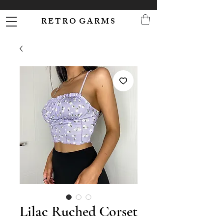
R E T R O G A R M S
Lilac Ruched Corset