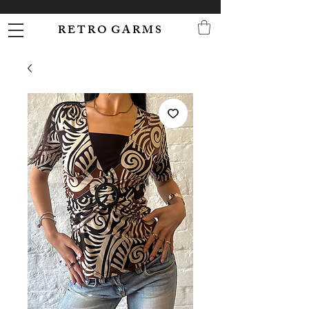
R E T R O G A R M S