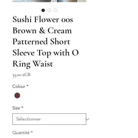
Sushi Flower 00s
Brown & Cream
Patterned Short
Sleeve Top with O
Ring Waist
Prix
35,00 £GB
Colour
*
Size
*
Quantité
*