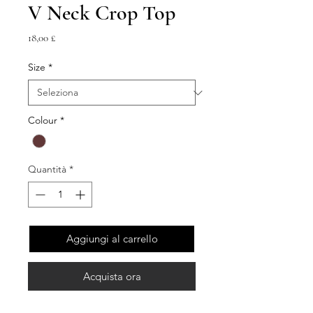
V Neck Crop Top
Prezzo
18,00 £
Size
*
Colour
*
Quantità
*
Aggiungi al carrello
Acquista ora