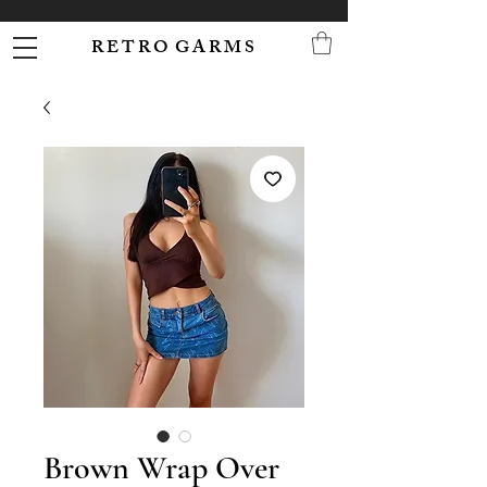
R E T R O G A R M S
Brown Wrap Over