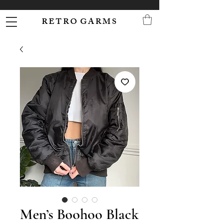
R E T R O G A R M S
Men’s Boohoo Black