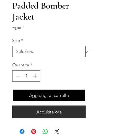
Padded Bomber
Jacket
Prezzo
25,00 £
Size
*
Quantità
*
Aggiungi al carrello
Acquista ora