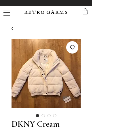
R E T R O G A R M S
DKNY Cream