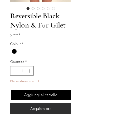
Reversible Black
Nylon & Fur Gilet
Prezzo
50,00 £
Colour
*
Quantità
*
Ne restano solo: 1
Aggiungi al carrello
Acquista ora