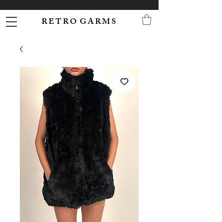
R E T R O G A R M S