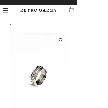
R E T R O G A R M S