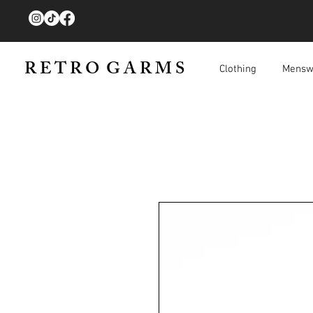
R E T R O G A R M S
Clothing
Mensw