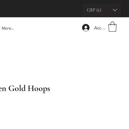
GBP (£)
Accedi
More...
en Gold Hoops