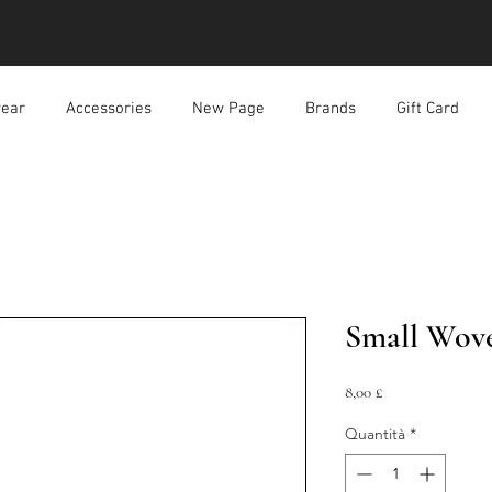
ear
Accessories
New Page
Brands
Gift Card
Small Wov
Prezzo
8,00 £
Quantità
*