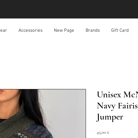
ear
Accessories
New Page
Brands
Gift Card
Unisex Mc
Navy Fairi
Jumper
Prezzo
45,00 £