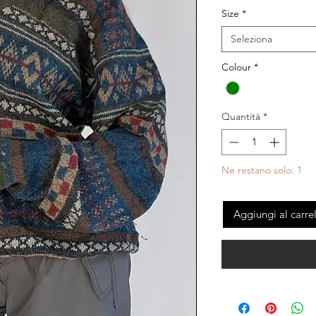
Size
*
Seleziona
Colour
*
Quantità
*
Ne restano solo: 1
Aggiungi al carre