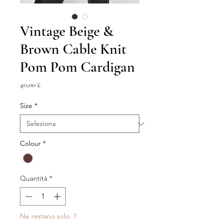
Vintage Beige &
Brown Cable Knit
Pom Pom Cardigan
Prezzo
40,00 £
Size
*
Colour
*
Quantità
*
Ne restano solo: 1