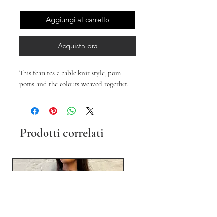
Aggiungi al carrello
Acquista ora
This features a cable knit style, pom
poms and the colours weaved together.
Prodotti correlati