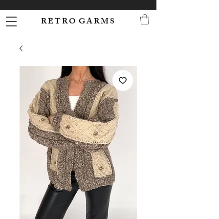
R E T R O G A R M S