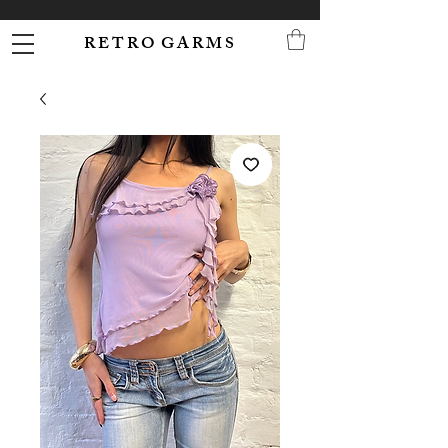
R E T R O G A R M S