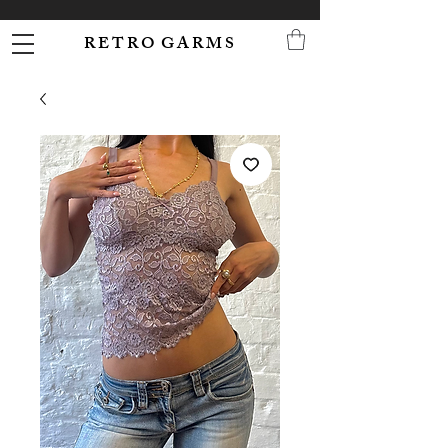
R E T R O G A R M S