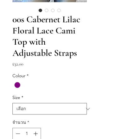
00s Cabernet Lilac
Floral Lace Cami
Top with
Adjustable Straps
ราคา
£32.00
Colour
*
Size
*
จำนวน
*