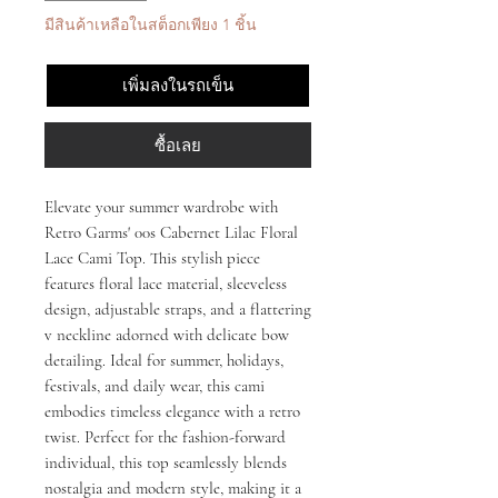
มีสินค้าเหลือในสต็อกเพียง 1 ชิ้น
เพิ่มลงในรถเข็น
ซื้อเลย
Elevate your summer wardrobe with 
Retro Garms' 00s Cabernet Lilac Floral 
Lace Cami Top. This stylish piece 
features floral lace material, sleeveless 
design, adjustable straps, and a flattering 
v neckline adorned with delicate bow 
detailing. Ideal for summer, holidays, 
festivals, and daily wear, this cami 
embodies timeless elegance with a retro 
twist. Perfect for the fashion-forward 
individual, this top seamlessly blends 
nostalgia and modern style, making it a 