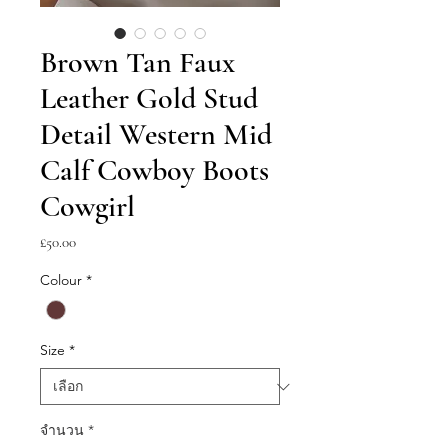
Brown Tan Faux
Leather Gold Stud
Detail Western Mid
Calf Cowboy Boots
Cowgirl
ราคา
£50.00
Colour
*
Size
*
จำนวน
*