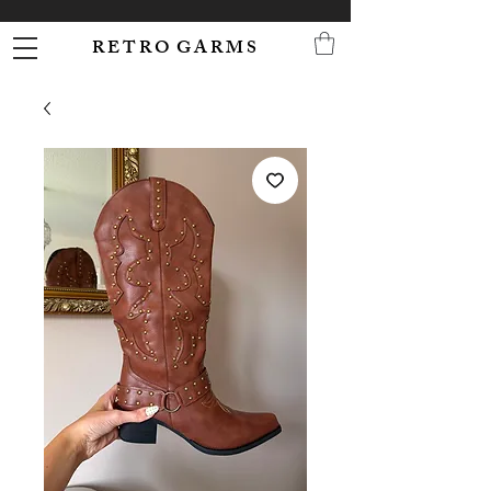
R E T R O G A R M S