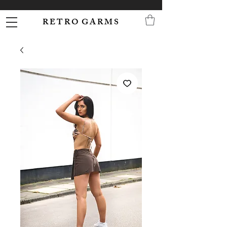
R E T R O G A R M S