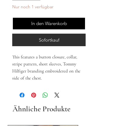
Nur noch 1 verfügbar
In den Warenkorb
Sofortkauf
This features a button closure, collar,
stripe pattern, short sleeves, Tommy
Hilfiger branding embroidered on the
side of the chest.
Ähnliche Produkte