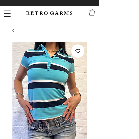
R E T R O G A R M S