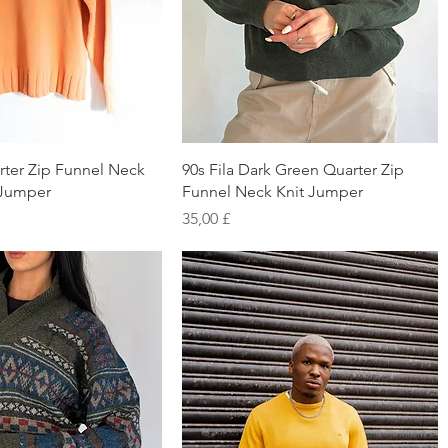
chnellansicht
Schnellansicht
rter Zip Funnel Neck
90s Fila Dark Green Quarter Zip
 Jumper
Funnel Neck Knit Jumper
Preis
35,00 £