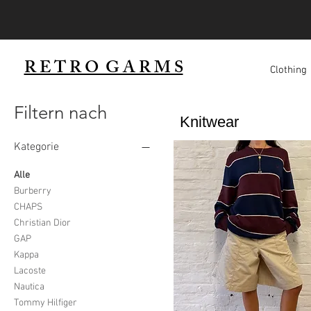
R E T R O G A R M S
Clothing
Filtern nach
Knitwear
Kategorie
Alle
Burberry
CHAPS
Christian Dior
GAP
Kappa
Lacoste
Nautica
Tommy Hilfiger