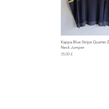
Schnellansicht
Kappa Blue Stripe Quarter 
Neck Jumper
Preis
35,00 £