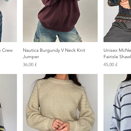
Schnellansicht
S
o Crew
Nautica Burgundy V Neck Knit
Unisex McNe
Jumper
Fairisle Sha
Preis
Preis
36,00 £
45,00 £