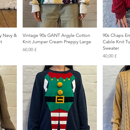
Schnellansicht
S
y Navy &
Vintage 90s GANT Argyle Cotton
90s Chaps E
t
Knit Jumper Cream Preppy Large
Cable Knit T
Sweater
Preis
60,00 £
Preis
40,00 £