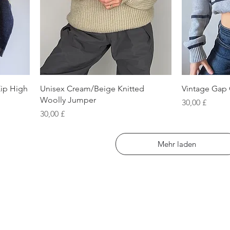
Schnellansicht
S
Zip High
Unisex Cream/Beige Knitted
Vintage Gap 
Woolly Jumper
Preis
30,00 £
Preis
30,00 £
Mehr laden