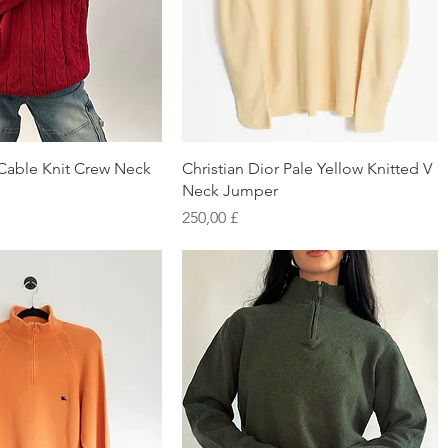
chnellansicht
Schnellansicht
Cable Knit Crew Neck
Christian Dior Pale Yellow Knitted V
Neck Jumper
Preis
250,00 £