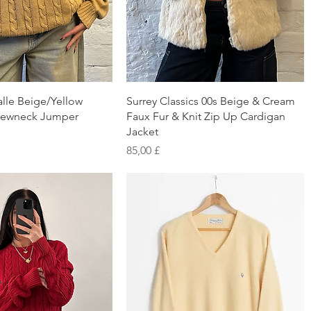
chnellansicht
Schnellansicht
alle Beige/Yellow
Surrey Classics 00s Beige & Cream
Crewneck Jumper
Faux Fur & Knit Zip Up Cardigan
Jacket
Preis
85,00 £