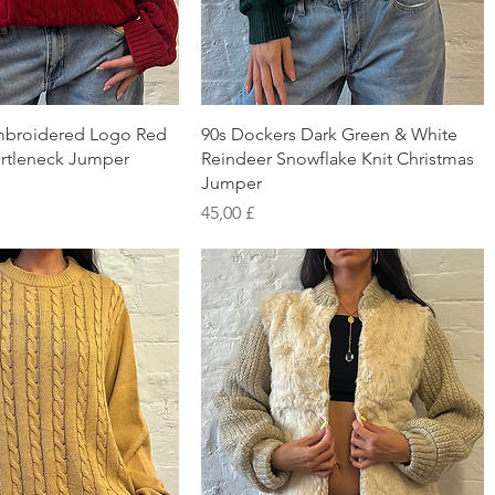
chnellansicht
Schnellansicht
mbroidered Logo Red
90s Dockers Dark Green & White
urtleneck Jumper
Reindeer Snowflake Knit Christmas
Jumper
Preis
45,00 £