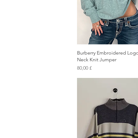
Schnellansicht
Burberry Embroidered Log
Neck Knit Jumper
Preis
80,00 £