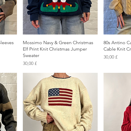
Schnellansicht
S
leeves
Mossimo Navy & Green Christmas
80s Antino C
Elf Print Knit Christmas Jumper
Cable Knit 
Sweater
Preis
30,00 £
Preis
30,00 £