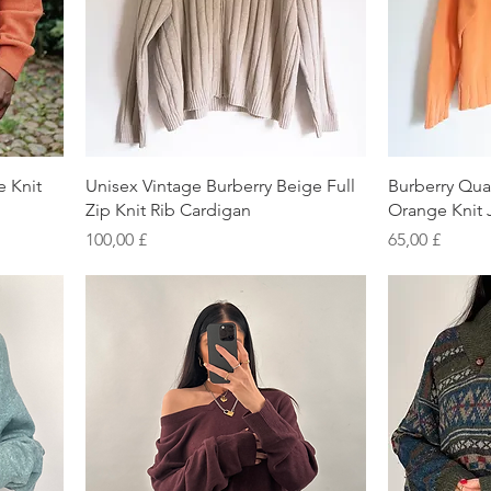
Schnellansicht
S
e Knit
Unisex Vintage Burberry Beige Full
Burberry Qua
Zip Knit Rib Cardigan
Orange Knit
Preis
Preis
100,00 £
65,00 £