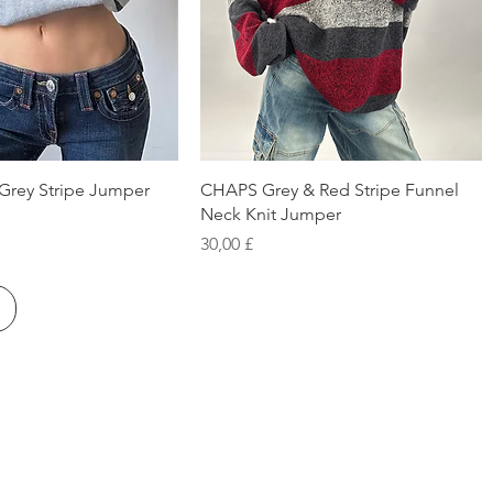
chnellansicht
Schnellansicht
Grey Stripe Jumper
CHAPS Grey & Red Stripe Funnel
Neck Knit Jumper
Preis
30,00 £