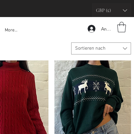
GBP (£)
Anmelden
More...
Sortieren nach