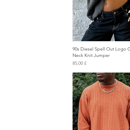
Schnellansicht
90s Diesel Spell Out Logo 
Neck Knit Jumper
Preis
85,00 £