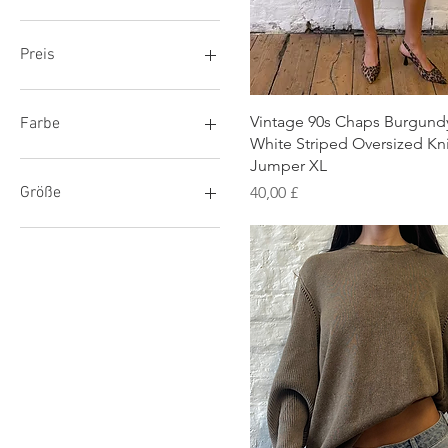
Preis
25 £
350 £
Schnellansicht
Vintage 90s Chaps Burgund
Farbe
White Striped Oversized Kni
Jumper XL
Preis
Größe
40,00 £
L
M
M/L
S
XL
XXL