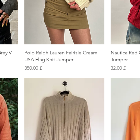
Schnellansicht
S
Grey V
Polo Ralph Lauren Fairisle Cream
Nautica Red 
USA Flag Knit Jumper
Jumper
Preis
Preis
350,00 £
32,00 £