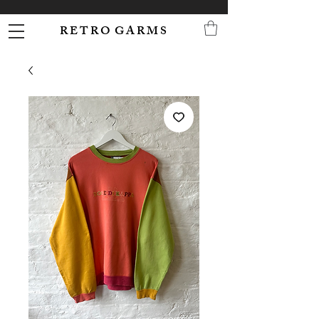
R E T R O G A R M S