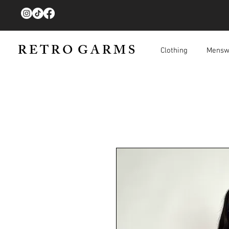
R E T R O G A R M S
Clothing
Mensw