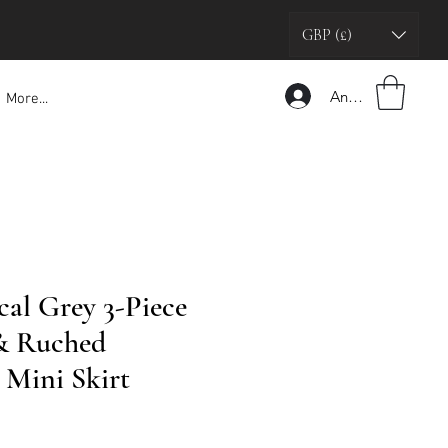
GBP (£)
Anmelden
More...
al Grey 3-Piece
& Ruched
 Mini Skirt