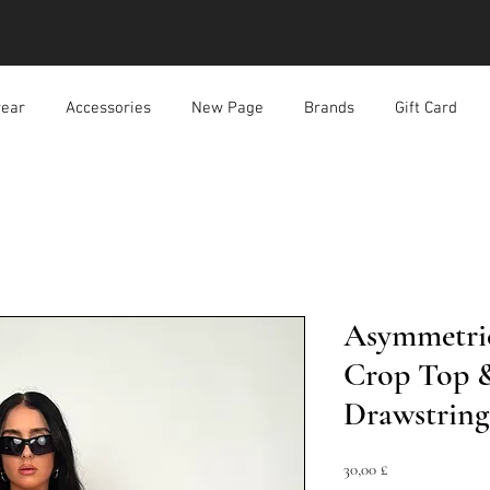
ear
Accessories
New Page
Brands
Gift Card
Asymmetric
Crop Top 
Drawstring
Preis
30,00 £