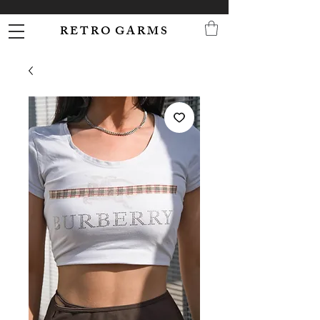
R E T R O G A R M S