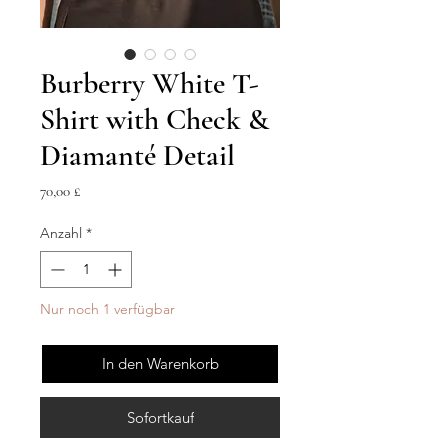
Burberry White T-
Shirt with Check &
Diamanté Detail
Preis
70,00 £
Anzahl
*
Nur noch 1 verfügbar
In den Warenkorb
Sofortkauf