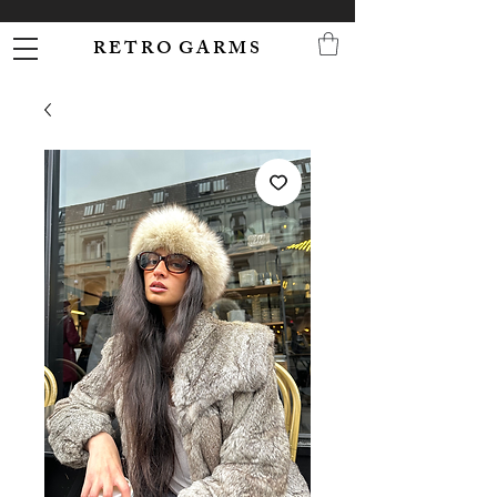
R E T R O G A R M S