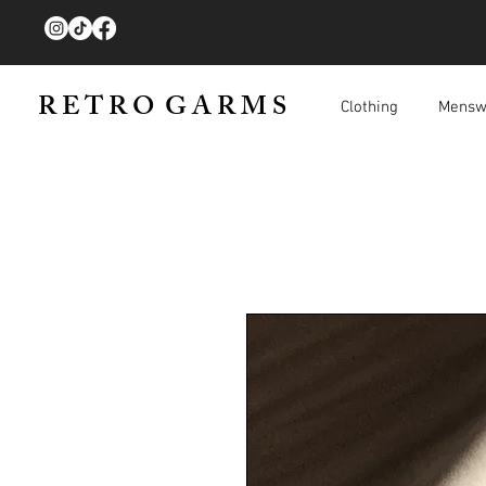
R E T R O G A R M S
Clothing
Mensw