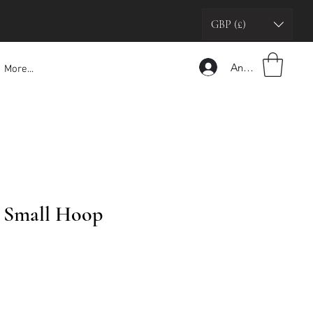
GBP (£)
Anmelden
More...
 Small Hoop