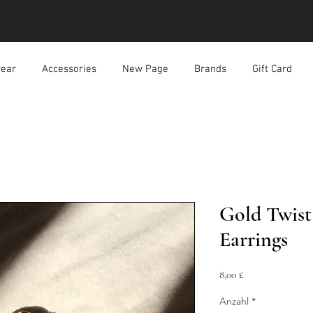
ear
Accessories
New Page
Brands
Gift Card
Gold Twist
Earrings
Preis
8,00 £
Anzahl
*