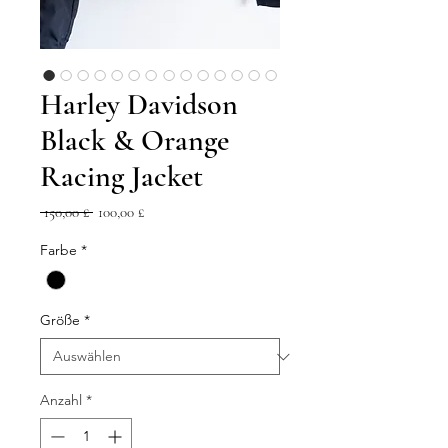
Harley Davidson
Black & Orange
Racing Jacket
Standardpreis
Sale-
 150,00 £ 
100,00 £
Preis
Farbe
*
Größe
*
Anzahl
*