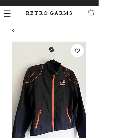
R E T R O G A R M S