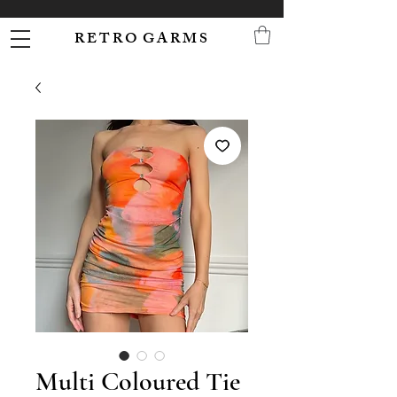
R E T R O G A R M S
Multi Coloured Tie