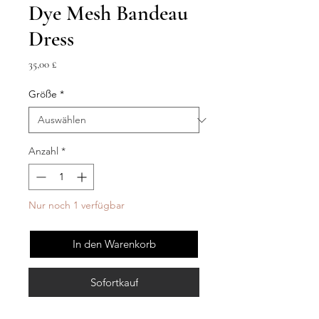
Dye Mesh Bandeau
Dress
Preis
35,00 £
Größe
*
Anzahl
*
Nur noch 1 verfügbar
In den Warenkorb
Sofortkauf