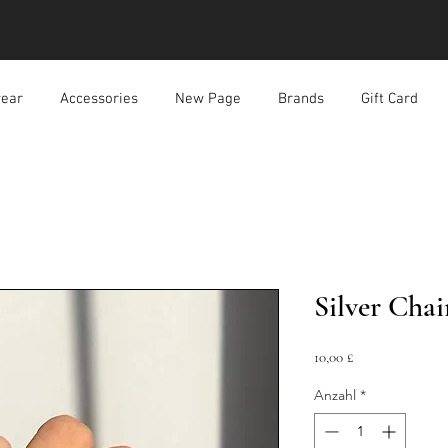
ear
Accessories
New Page
Brands
Gift Card
Silver Cha
Preis
10,00 £
Anzahl
*