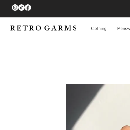
R E T R O G A R M S
Clothing
Mensw