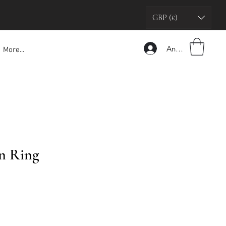
GBP (£)
Anmelden
More...
in Ring