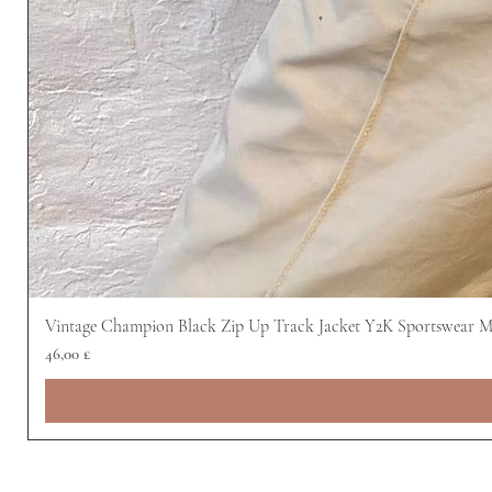
Vintage Champion Black Zip Up Track Jacket Y2K Sportswear 
Preis
46,00 £