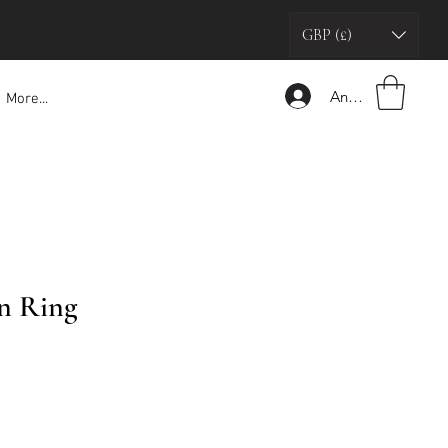
GBP (£)
Anmelden
More...
in Ring