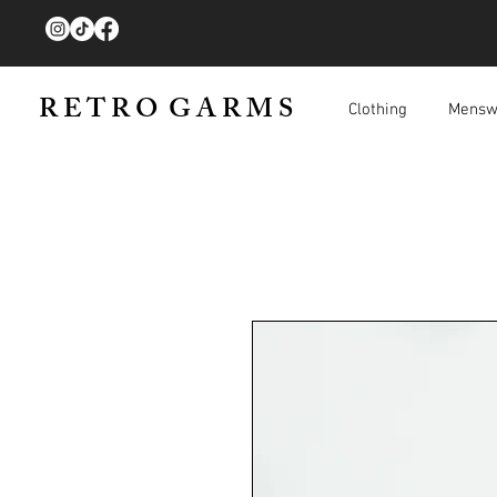
R E T R O G A R M S
Clothing
Mensw