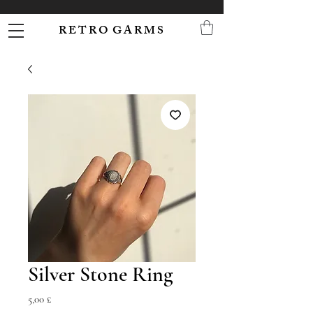
R E T R O G A R M S
Silver Stone Ring
Preis
5,00 £