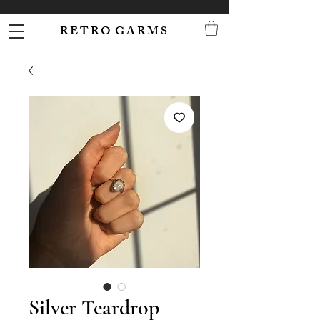
R E T R O G A R M S
Silver Teardrop