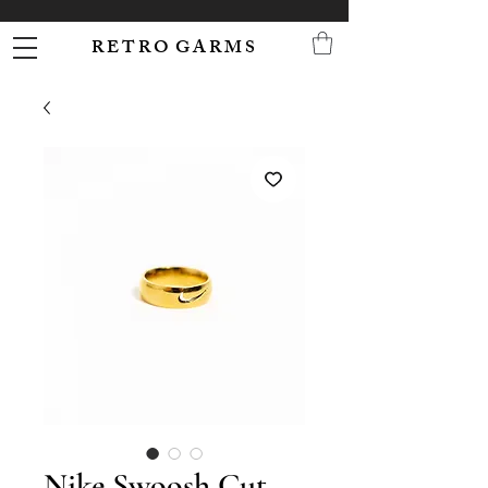
R E T R O G A R M S
Nike Swoosh Cut