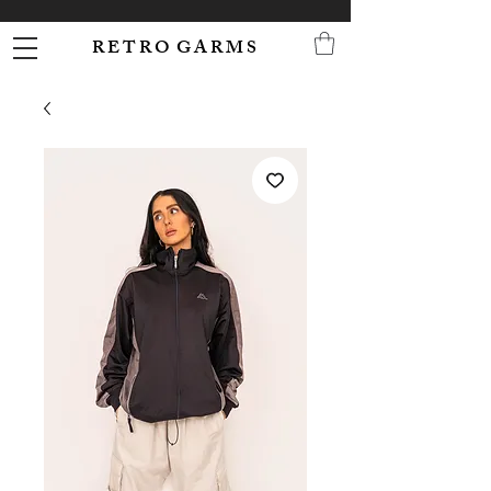
R E T R O G A R M S