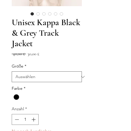
Unisex Kappa Black
& Grey Track
Jacket
Standardpreis
Sale-
 40,00 £ 
30,00 £
Preis
Größe
*
Farbe
*
Anzahl
*