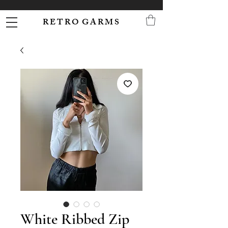
R E T R O G A R M S
White Ribbed Zip