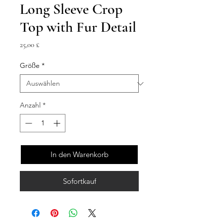
Long Sleeve Crop
Top with Fur Detail
Preis
25,00 £
Größe
*
Anzahl
*
In den Warenkorb
Sofortkauf