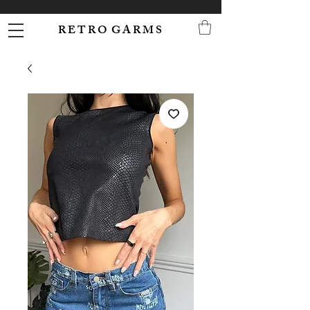
R E T R O G A R M S