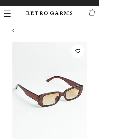
R E T R O G A R M S