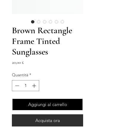
Brown Rectangle
Frame Tinted
Sunglasses
Prezzo
20,00 £
Quantità
*
Aggiungi al carrello
Acquista ora