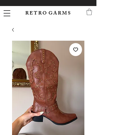
R E T R O G A R M S