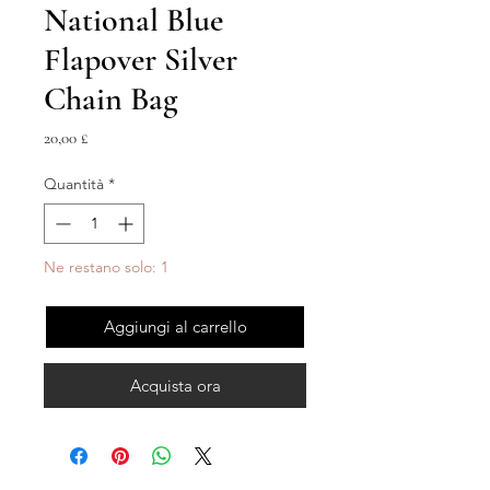
National Blue
Flapover Silver
Chain Bag
Prezzo
20,00 £
Quantità
*
Ne restano solo: 1
Aggiungi al carrello
Acquista ora