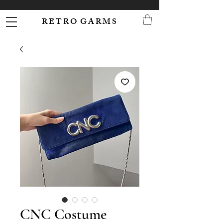
R E T R O G A R M S
CNC Costume